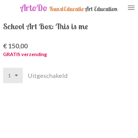
ArtoDo
Ga
KunstEducatie
Art Education
direct
naar
School Art Box: This is me
de
hoofdinhoud
€ 150,00
GRATIS verzending
Uitgeschakeld